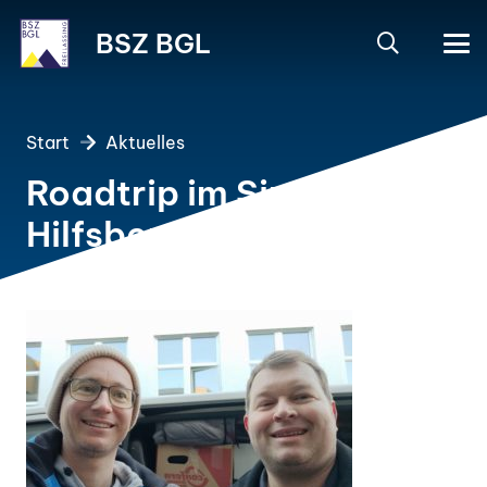
BSZ BGL
Start
Aktuelles
Roadtrip im Sinne der
Hilfsbereitschaft